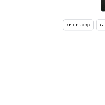
синтезатор
са