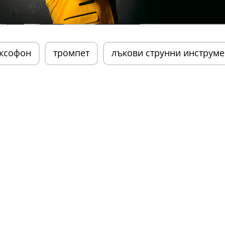
ксофон
тромпет
лъкови струнни инструме