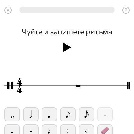
Чуйте и запишете ритъма
4
Ó
/
4