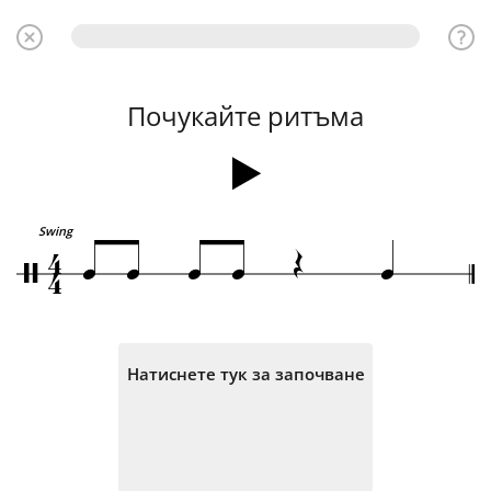
Почукайте ритъма
4
Œ
Swing
q
q
q
q
q
/
4
Натиснете тук за започване