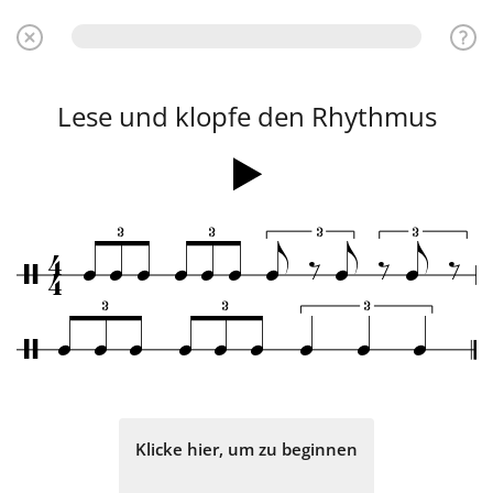
Lese und klopfe den Rhythmus
3
3
3
3
4
‰
‰
‰
q
q
q
q
q
q
e
e
e
/
4
3
3
3
q
q
q
q
q
q
q
q
q
/
Klicke hier, um zu beginnen