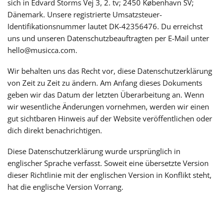
sich in Edvard Storms Vej 3, 2. tv; 2450 København SV;
Dänemark. Unsere registrierte Umsatzsteuer-
Русский
Identifikationsnummer lautet DK-42356476. Du erreichst
uns und unseren Datenschutzbeauftragten per E-Mail unter
hello@musicca.com.
Svenska
Wir behalten uns das Recht vor, diese Datenschutzerklärung
von Zeit zu Zeit zu ändern. Am Anfang dieses Dokuments
Tiếng Việt
geben wir das Datum der letzten Überarbeitung an. Wenn
wir wesentliche Änderungen vornehmen, werden wir einen
Türkçe
gut sichtbaren Hinweis auf der Website veröffentlichen oder
dich direkt benachrichtigen.
Українська
Diese Datenschutzerklärung wurde ursprünglich in
englischer Sprache verfasst. Soweit eine übersetzte Version
dieser Richtlinie mit der englischen Version in Konflikt steht,
简体中文
hat die englische Version Vorrang.
繁體中文