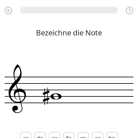
Bezeichne die Note
&

w