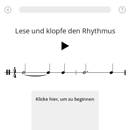
Lese und klopfe den Rhythmus
.
4
h
q
q
h
q
/
4
Klicke hier, um zu beginnen