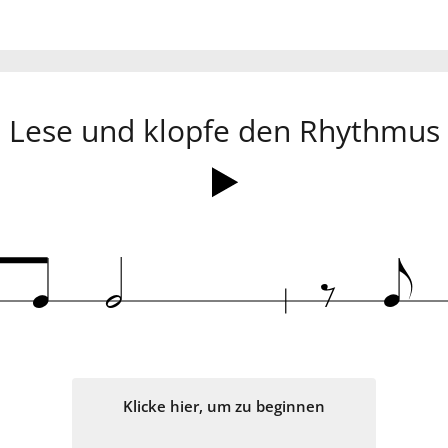
Lese und klopfe den Rhythmus
‰
q
q
h
e
Klicke hier, um zu beginnen