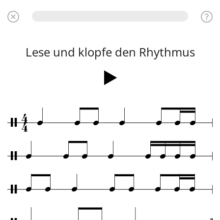
Lese und klopfe den Rhythmus
4
q
q
q
q
q
q
q
/
4
q
q
q
q
q
q
q
q
/
q
q
q
q
q
q
q
q
/