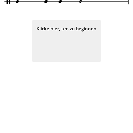
q
q
q
h
/
Klicke hier, um zu beginnen