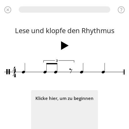
Lese und klopfe den Rhythmus
3
4
‰
q
q
q
q
q
/
4
Klicke hier, um zu beginnen