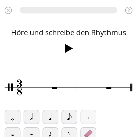
Höre und schreibe den Rhythmus
3
Ó
Ó
/
8