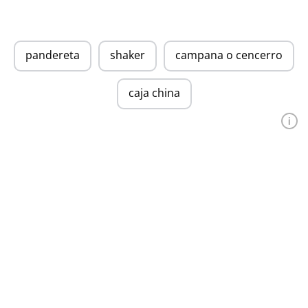
pandereta
shaker
campana o cencerro
caja china