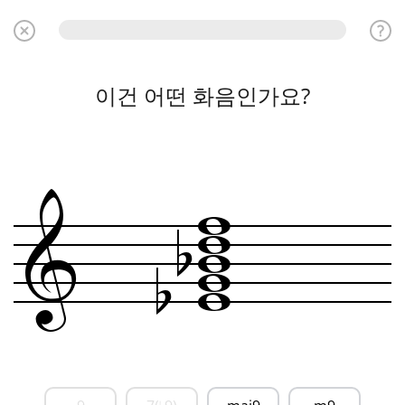
이건 어떤 화음인가요?
w
w
b
w
&
w
b
w