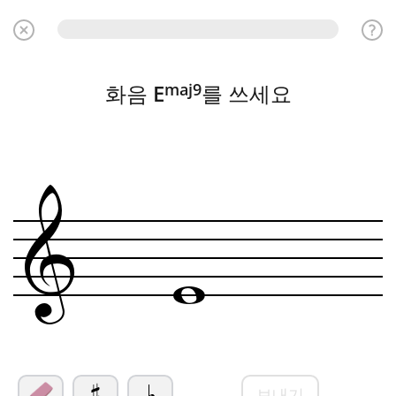
maj9
화음
E
를 쓰세요
&
w
보내기