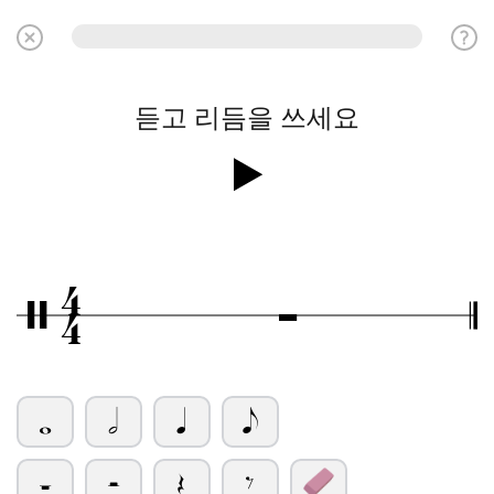
듣고 리듬을 쓰세요
4
Ó
/
4