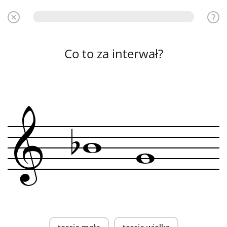
Co to za interwał?
b
w
&
w