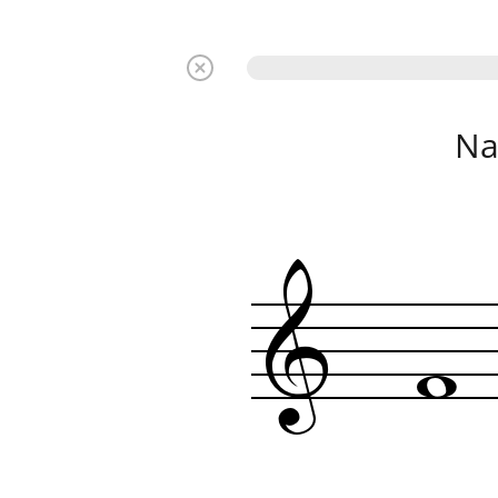
Na
&
w