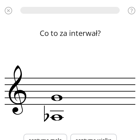
Co to za interwał?
&
w
b
w