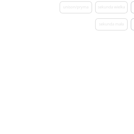
unison/pryma
sekunda wielka
sekunda mała