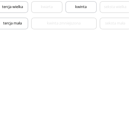
tercja wielka
kwarta
kwinta
seksta wielka
tercja mała
kwinta zmniejszona
seksta mała