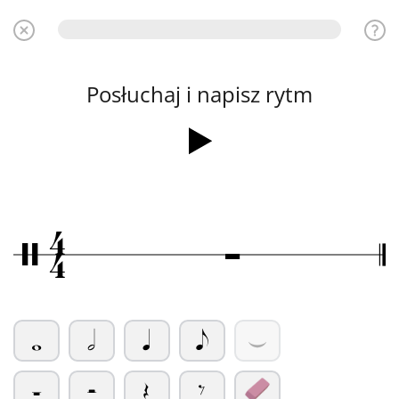
Posłuchaj i napisz rytm
4
Ó
/
4