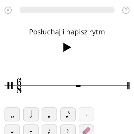
Posłuchaj i napisz rytm
6
Ó
/
8