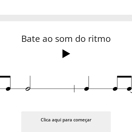
Bate ao som do ritmo
q
h
q
q
Clica aqui para começar