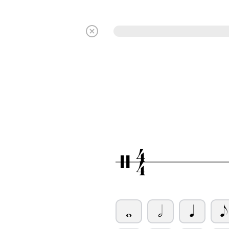
4
/
4