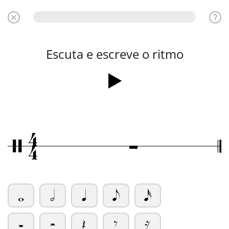
Escuta e escreve o ritmo
4
Ó
/
4