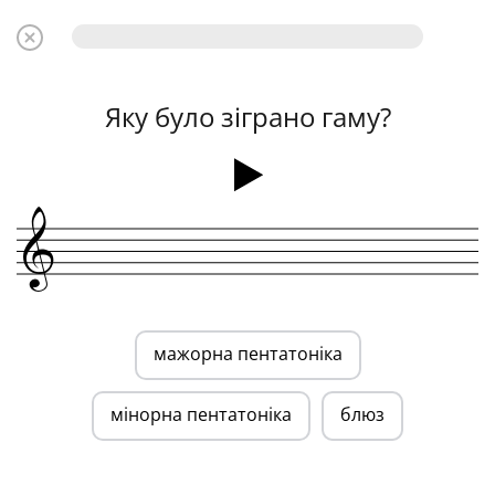
Яку було зіграно гаму?
&
мажорна пентатоніка
мінорна пентатоніка
блюз