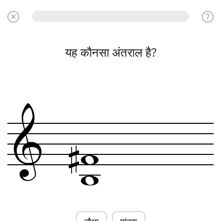
यह कौनसा अंतराल है?
&

w
w