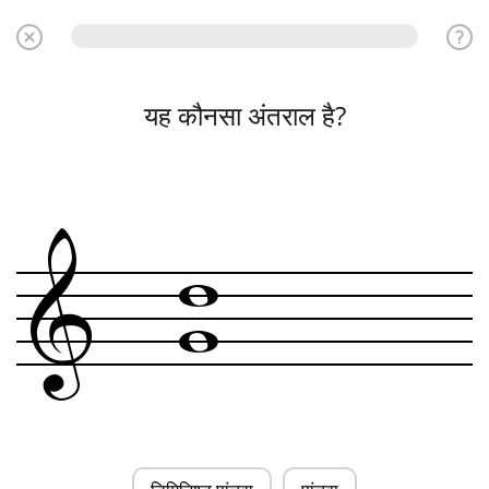
यह कौनसा अंतराल है?
w
&
w