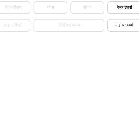
मेजर तीसरा
चौथा
पांचवा
मेजर छठवां
माइनर तीसरा
डिमिनिश्ड पांचवा
माइनर छठवां