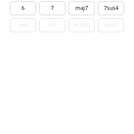
6
7
maj7
7sus4
m6
m7
m7(
5)
dim7
♭