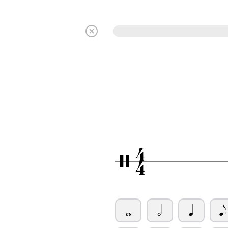
4
/
4