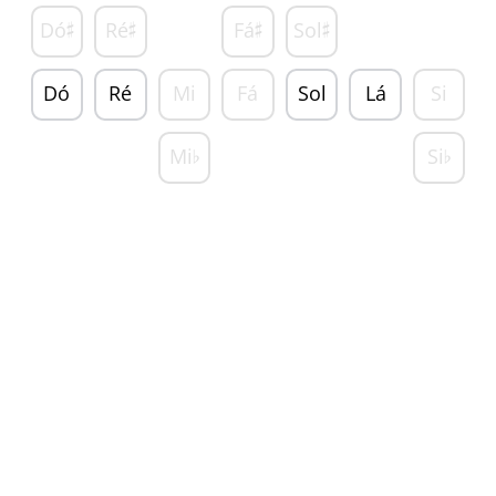
Dó
Ré
Fá
Sol
♯
♯
♯
♯
Dó
Ré
Mi
Fá
Sol
Lá
Si
Mi
Si
♭
♭