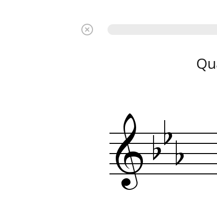
Qu
b
b
b
&