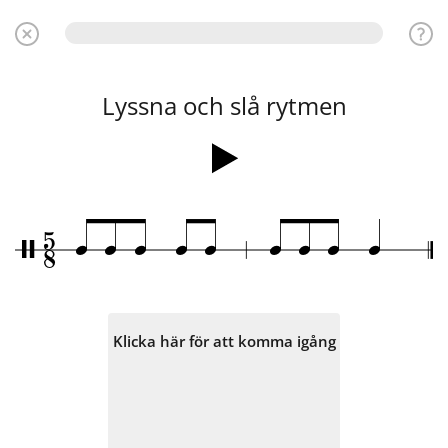
Lyssna och slå rytmen
5
q
q
q
q
q
q
q
q
q
/
8
Klicka här för att komma igång