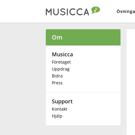
Övninga
Bahasa Indonesia
Om
Български
Musicca
Företaget
Uppdrag
Dansk
Bidra
Press
Deutsch
Support
English
Kontakt
Hjälp
Español