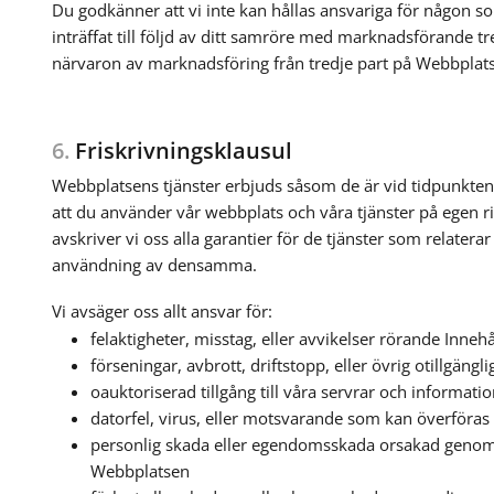
Du godkänner att vi inte kan hållas ansvariga för någon so
inträffat till följd av ditt samröre med marknadsförande tredj
närvaron av marknadsföring från tredje part på Webbplat
6.
Friskrivningsklausul
Webbplatsens tjänster erbjuds såsom de är vid tidpunkte
att du använder vår webbplats och våra tjänster på egen ris
avskriver vi oss alla garantier för de tjänster som relatera
användning av densamma.
Vi avsäger oss allt ansvar för:
felaktigheter, misstag, eller avvikelser rörande Inne
förseningar, avbrott, driftstopp, eller övrig otillgäng
oauktoriserad tillgång till våra servrar och informati
datorfel, virus, eller motsvarande som kan överföras
personlig skada eller egendomsskada orsakad genom
Webbplatsen