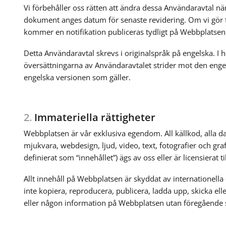
Vi förbehåller oss rätten att ändra dessa Användaravtal nä
dokument anges datum för senaste revidering. Om vi gör f
kommer en notifikation publiceras tydligt på Webbplatsen, 
Detta Användaravtal skrevs i originalspråk på engelska. I 
översättningarna av Användaravtalet strider mot den enge
engelska versionen som gäller.
2.
Immateriella rättigheter
Webbplatsen är vår exklusiva egendom. All källkod, alla dat
mjukvara, webdesign, ljud, video, text, fotografier och gr
definierat som “innehållet”) ägs av oss eller är licensierat til
Allt innehåll på Webbplatsen är skyddat av internationella 
inte kopiera, reproducera, publicera, ladda upp, skicka ell
eller någon information på Webbplatsen utan föregående skri