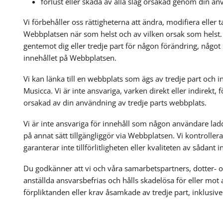
förlust eller skada av alla slag orsakad genom din a
Vi förbehåller oss rättigheterna att ändra, modifiera eller t
Webbplatsen när som helst och av vilken orsak som helst.
gentemot dig eller tredje part för någon förändring, något
innehållet på Webbplatsen.
Vi kan länka till en webbplats som ägs av tredje part och in
Musicca. Vi är inte ansvariga, varken direkt eller indirekt, 
orsakad av din användning av tredje parts webbplats.
Vi är inte ansvariga för innehåll som någon användare ladd
på annat sätt tillgängliggör via Webbplatsen. Vi kontroller
garanterar inte tillförlitligheten eller kvaliteten av sådant i
Du godkänner att vi och våra samarbetspartners, dotter- 
anställda ansvarsbefrias och hålls skadelösa för eller mot a
förpliktanden eller krav åsamkade av tredje part, inklusiv