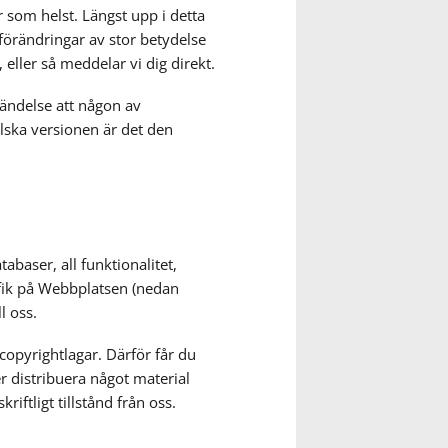
r som helst. Längst upp i detta
örändringar av stor betydelse
eller så meddelar vi dig direkt.
händelse att någon av
lska versionen är det den
abaser, all funktionalitet,
afik på Webbplatsen (nedan
l oss.
copyrightlagar. Därför får du
er distribuera något material
ftligt tillstånd från oss.