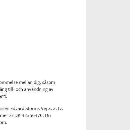
kommelse mellan dig, såsom
gång till- och användning av
n”).
ssen Edvard Storms Vej 3, 2. tv;
mmer är DK-42356476. Du
com.