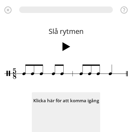
Slå rytmen
5
q
q
q
q
q
q
q
q
q
/
8
Klicka här för att komma igång