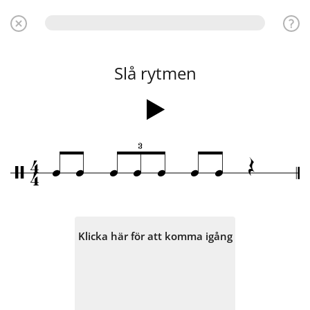
Slå rytmen
3
4
Œ
q
q
q
q
q
q
q
/
4
Klicka här för att komma igång