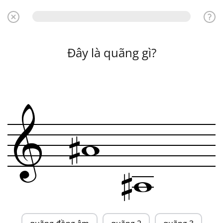
Đây là quãng gì?

w
&

w