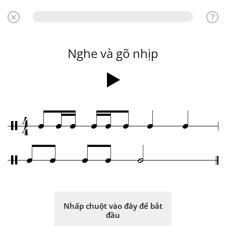
Nghe và gõ nhịp
4
q
q
q
q
q
q
q
q
/
4
q
q
q
q
h
/
Nhấp chuột vào đây để bắt
đầu