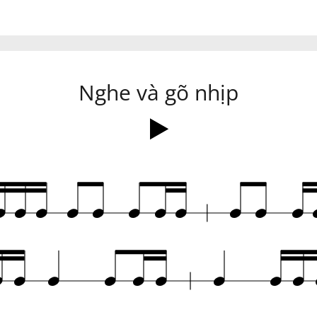
Nghe và gõ nhịp
q
q
q
q
q
q
q
q
q
q
q
q
q
q
q
q
q
q
q
q