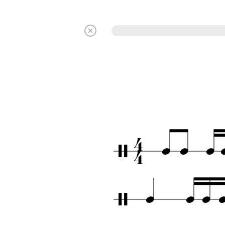
4
q
q
q
/
4
q
q
q
/