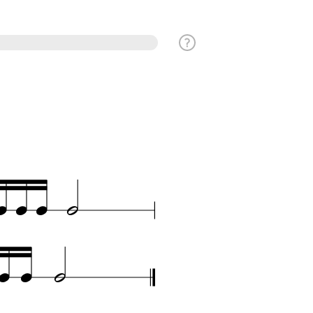
q
q
q
h
q
q
h