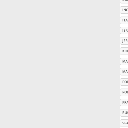
IN
Русский
ITA
Svenska
JE
JE
Tiếng Việt
KO
MA
Türkçe
MA
PO
Українська
PO
PR
简体中文
RU
繁體中文
SP