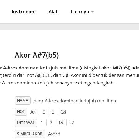
Instrumen
Alat
Lainnya
Akor A#7(b5)
r A-kres dominan ketujuh mol lima
(disingkat akor A#7(b5)) ad
 terdiri dari not A
♯
, C
, E, dan G
♯
. Akor ini dibentuk dengan menu
r A-kres dominan ketujuh sebanyak setengah-langkah.
akor A-kres dominan ketujuh mol lima
NAMA
A
♯
C
E
G
♯
NOT
♭
♭
1
3
5
7
INTERVAL
♭
♯
7(
5)
A
SIMBOL AKOR