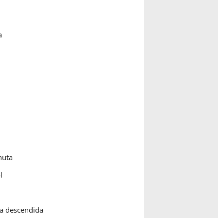
a
nuta
l
ta descendida