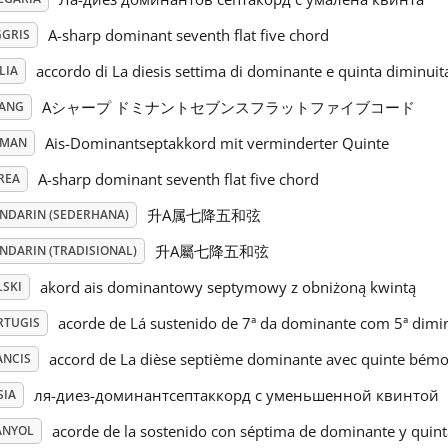
A-sharp dominant seventh flat five chord
GGRIS
accordo di La diesis settima di dominante e quinta diminuit
LIA
Aシャープ ドミナントセブンスフラットファイブコード
PANG
Ais-Dominantseptakkord mit verminderter Quinte
RMAN
A-sharp dominant seventh flat five chord
REA
升A属七降五和弦
NDARIN (SEDERHANA)
升A屬七降五和弦
NDARIN (TRADISIONAL)
akord ais dominantowy septymowy z obniżoną kwintą
LSKI
acorde de Lá sustenido de 7ª da dominante com 5ª dimi
RTUGIS
accord de La dièse septième dominante avec quinte bémo
ANCIS
ля-диез-доминантсептаккорд с уменьшенной квинтой
SIA
acorde de la sostenido con séptima de dominante y quin
ANYOL