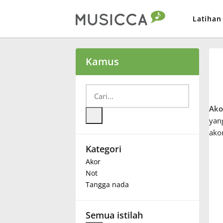
Latihan
Bahasa Indonesia
Kamus
Български
Ako
Dansk
yang
ako
Kategori
Deutsch
Akor
Not
English
Tangga nada
Español
Semua istilah