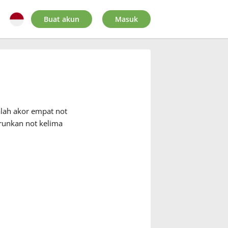
Buat akun
Masuk
alah akor empat not
runkan not kelima