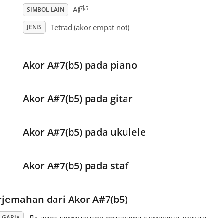
♭
♯
7
5
A
SIMBOL LAIN
Tetrad (akor empat not)
JENIS
Akor A#7(b5) pada piano
Akor A#7(b5) pada gitar
Akor A#7(b5) pada ukulele
Akor A#7(b5) pada staf
rjemahan dari Akor A#7(b5)
Ла-диез доминантов септакорд с умалена квинта
LGARIA