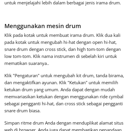
untuk menjelajahi lebih dalam berbagai jenis irama drum.
Русский
Menggunakan mesin drum
Svenska
Klik pada kotak untuk membuat irama drum. Klik dua kali
pada kotak untuk mengubah
hi-hat
dengan open hi-hat,
snare drum dengan cross stick, dan high tom-tom dengan
Tiếng Việt
low tom-tom. Klik nama instrumen di sebelah kiri untuk
mematikan suaranya..
Türkçe
Klik "Pengaturan" untuk mengubah kit drum, tanda birama,
dan mengaktifkan ayunan. Klik "Ketukan" untuk memilih
Українська
ketukan drum yang umum. Anda dapat dengan mudah
memvariasikan ketukan dengan menggunakan ride cymbal
sebagai pengganti hi-hat, dan cross stick sebagai pengganti
简体中文
snare drum biasa.
Simpan ritme drum Anda dengan menduplikat alamat situs
繁體中文
web di browser. Anda juga dapat membagikan penandaan