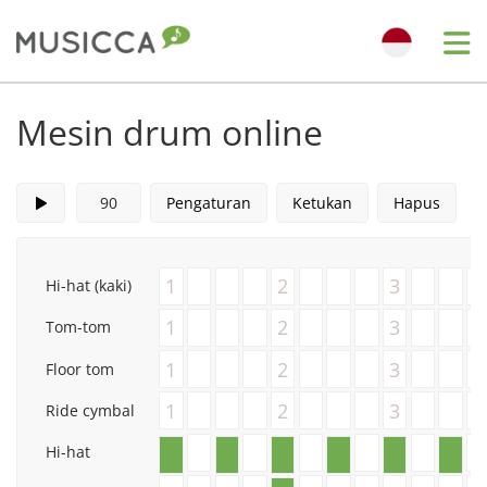
Me
Bahasa Indonesia
Mesin drum online
Български
Pengaturan
Ketukan
Hapus
Dansk
1
2
3
Hi-hat (kaki)
Deutsch
1
2
3
Tom-tom
1
2
3
Floor tom
English
1
2
3
Ride cymbal
Hi-hat
Español