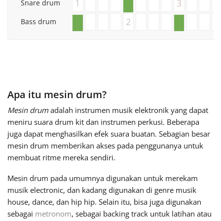
1
3
Snare drum
Français
2
Bass drum
한국어
हिन्दी
Apa itu mesin drum?
Mesin drum
adalah instrumen musik elektronik yang dapat
Italiano
meniru suara drum kit dan instrumen perkusi. Beberapa
juga dapat menghasilkan efek suara buatan. Sebagian besar
mesin drum memberikan akses pada penggunanya untuk
日本語
membuat ritme mereka sendiri.
Mesin drum pada umumnya digunakan untuk merekam
Polski
musik electronic, dan kadang digunakan di genre musik
house, dance, dan hip hip. Selain itu, bisa juga digunakan
Português
sebagai
metronom
, sebagai backing track untuk latihan atau