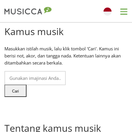
Me
Kamus musik
Bahasa Indonesia
Masukkan istilah musik, lalu klik tombol 'Cari'. Kamus ini
Български
berisi not, akor, dan tangga nada. Ketentuan lainnya akan
ditambahkan secara berkala.
Dansk
Deutsch
Cari
English
Tentang kamus musik
Español