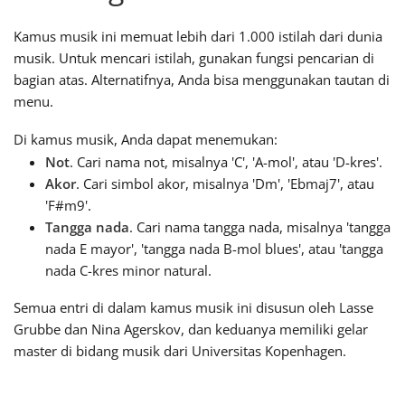
Kamus musik ini memuat lebih dari 1.000 istilah dari dunia
Français
musik. Untuk mencari istilah, gunakan fungsi pencarian di
bagian atas. Alternatifnya, Anda bisa menggunakan tautan di
한국어
menu.
Di kamus musik, Anda dapat menemukan:
हिन्दी
Not
. Cari nama not, misalnya 'C', 'A-mol', atau 'D-kres'.
Akor
. Cari simbol akor, misalnya 'Dm', 'Ebmaj7', atau
'F#m9'.
Italiano
Tangga nada
. Cari nama tangga nada, misalnya 'tangga
nada E mayor', 'tangga nada B-mol blues', atau 'tangga
日本語
nada C-kres minor natural.
Semua entri di dalam kamus musik ini disusun oleh Lasse
Polski
Grubbe dan Nina Agerskov, dan keduanya memiliki gelar
master di bidang musik dari Universitas Kopenhagen.
Português