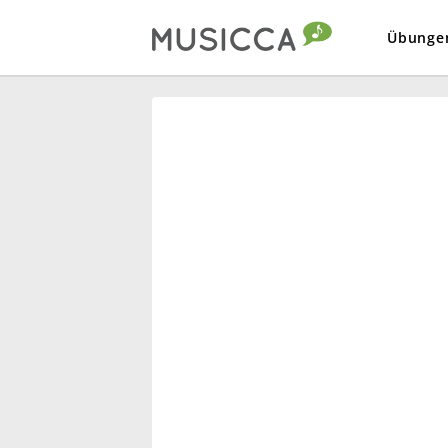
Übunge
Bahasa Indonesia
Български
Dansk
Deutsch
English
Español