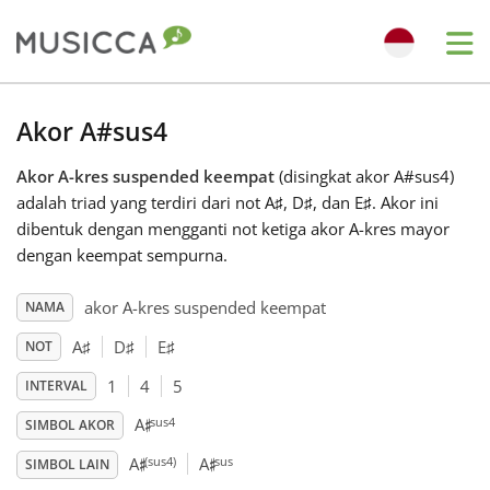
Me
Bahasa Indonesia
Akor A#sus4
Akor A-kres suspended keempat
(disingkat akor A#sus4)
Български
adalah triad yang terdiri dari not A
♯
, D
♯
, dan E
♯
. Akor ini
dibentuk dengan mengganti not ketiga akor A-kres mayor
Dansk
dengan keempat sempurna.
akor A-kres suspended keempat
NAMA
Deutsch
A
♯
D
♯
E
♯
NOT
1
4
5
INTERVAL
English
♯
sus4
A
SIMBOL AKOR
♯
♯
(sus4)
sus
A
A
Español
SIMBOL LAIN