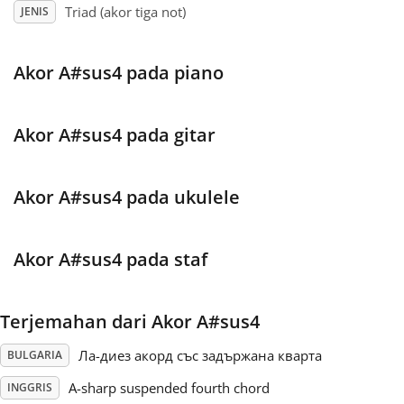
Triad (akor tiga not)
JENIS
Français
Akor A#sus4 pada piano
한국어
Akor A#sus4 pada gitar
हिन्दी
Akor A#sus4 pada ukulele
Italiano
Akor A#sus4 pada staf
日本語
Terjemahan dari Akor A#sus4
Polski
Ла-диез акорд със задържана кварта
BULGARIA
Português
A-sharp suspended fourth chord
INGGRIS