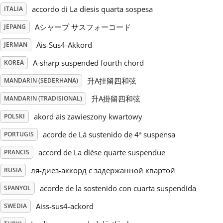
accordo di La diesis quarta sospesa
ITALIA
Русский
Aシャープ サスフォーコード
JEPANG
Ais-Sus4-Akkord
JERMAN
Svenska
A-sharp suspended fourth chord
KOREA
升A挂留四和弦
MANDARIN (SEDERHANA)
Tiếng Việt
升A掛留四和弦
MANDARIN (TRADISIONAL)
Türkçe
akord ais zawieszony kwartowy
POLSKI
acorde de Lá sustenido de 4ª suspensa
PORTUGIS
Українська
accord de La dièse quarte suspendue
PRANCIS
ля-диез-аккорд с задержанной квартой
RUSIA
简体中文
acorde de la sostenido con cuarta suspendida
SPANYOL
Aiss-sus4-ackord
SWEDIA
繁體中文