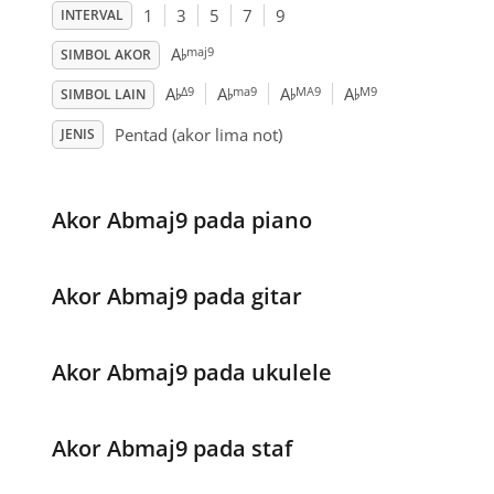
1
3
5
7
9
INTERVAL
♭
maj9
A
SIMBOL AKOR
♭
♭
♭
♭
Δ9
ma9
MA9
M9
A
A
A
A
SIMBOL LAIN
Pentad (akor lima not)
JENIS
Akor Abmaj9 pada piano
Akor Abmaj9 pada gitar
Akor Abmaj9 pada ukulele
Akor Abmaj9 pada staf