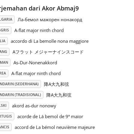
rjemahan dari Akor Abmaj9
Ла-бемол мажорен нонакорд
LGARIA
A-flat major ninth chord
GGRIS
accordo di La bemolle nona maggiore
LIA
Aフラット メジャーナインスコード
PANG
As-Dur-Nonenakkord
RMAN
A-flat major ninth chord
REA
降A大九和弦
NDARIN (SEDERHANA)
降A大九和弦
NDARIN (TRADISIONAL)
akord as-dur nonowy
LSKI
acorde de Lá bemol de 9ª maior
RTUGIS
accord de La bémol neuvième majeure
ANCIS