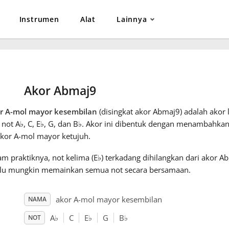
Instrumen
Alat
Lainnya
Akor Abmaj9
r A-mol mayor kesembilan
(disingkat akor Abmaj9) adalah akor l
 not A
♭
, C, E
♭
, G, dan B
♭
. Akor ini dibentuk dengan menambahka
akor A-mol mayor ketujuh.
m praktiknya, not kelima (E
♭
) terkadang dihilangkan dari akor A
alu mungkin memainkan semua not secara bersamaan.
akor A-mol mayor kesembilan
NAMA
A
♭
C
E
♭
G
B
♭
NOT