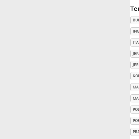
Te
Русский
BU
IN
Svenska
ITA
Tiếng Việt
JE
JE
Türkçe
KO
MA
Українська
MA
PO
简体中文
PO
繁體中文
PR