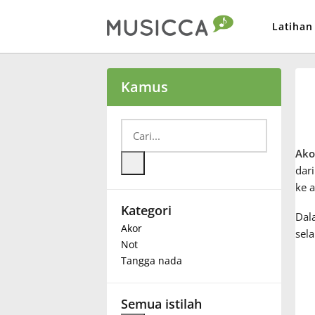
Latihan
Bahasa Indonesia
Kamus
Български
Ako
Dansk
dari
ke 
Kategori
Deutsch
Dala
Akor
sel
Not
English
Tangga nada
Español
Semua istilah