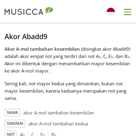
Me
Bahasa Indonesia
Akor Abadd9
Akor A-mol tambahan kesembilan
(disingkat akor Abadd9)
Български
adalah akor empat not yang terdiri dari not A
♭
, C, E
♭
, dan B
♭
.
Akor ini dibentuk dengan menambahkan mayor kesembilan
Dansk
ke akor A-mol mayor.
Sering kali, not mayor kedua yang dimainkan, bukan not
Deutsch
mayor kesembilan, karena keduanya merupakan not yang
sama.
English
akor A-mol tambahan kesembilan
NAMA
akor A-mol tambahan kedua
SINONIM
Español
A
♭
C
E
♭
B
♭
NOT