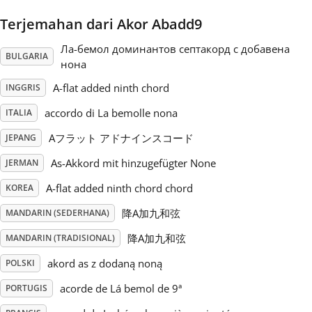
Terjemahan dari Akor Abadd9
Русский
Ла-бемол доминантов септакорд с добавена
BULGARIA
нона
Svenska
A-flat added ninth chord
INGGRIS
accordo di La bemolle nona
ITALIA
Tiếng Việt
Aフラット アドナインスコード
JEPANG
Türkçe
As-Akkord mit hinzugefügter None
JERMAN
A-flat added ninth chord chord
KOREA
Українська
降A加九和弦
MANDARIN (SEDERHANA)
降A加九和弦
MANDARIN (TRADISIONAL)
简体中文
akord as z dodaną noną
POLSKI
acorde de Lá bemol de 9ª
PORTUGIS
繁體中文