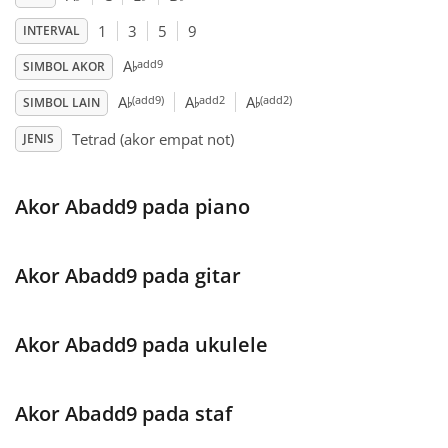
1
3
5
9
INTERVAL
Français
♭
add9
A
SIMBOL AKOR
♭
♭
♭
(add9)
add2
(add2)
A
A
A
SIMBOL LAIN
한국어
Tetrad (akor empat not)
JENIS
हिन्दी
Akor Abadd9 pada piano
Italiano
Akor Abadd9 pada gitar
日本語
Akor Abadd9 pada ukulele
Polski
Akor Abadd9 pada staf
Português