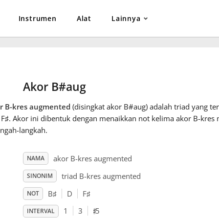
Instrumen
Alat
Lainnya
Akor B#aug
r B-kres augmented
(disingkat akor B#aug) adalah triad yang terd
 F
♯
. Akor ini dibentuk dengan menaikkan not kelima akor B-kres
engah-langkah.
akor B-kres augmented
NAMA
triad B-kres augmented
SINONIM
B
♯
D
F
♯
NOT
♯
1
3
5
INTERVAL