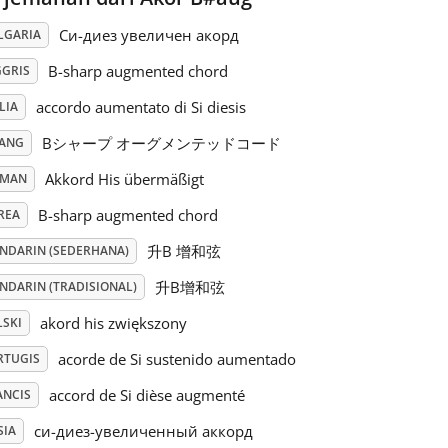
Си-диез увеличен акорд
LGARIA
B-sharp augmented chord
GGRIS
accordo aumentato di Si diesis
LIA
Bシャープ オーグメンテッドコード
PANG
Akkord His übermäßigt
RMAN
B-sharp augmented chord
REA
升B 增和弦
NDARIN (SEDERHANA)
升B增和弦
NDARIN (TRADISIONAL)
akord his zwiększony
LSKI
acorde de Si sustenido aumentado
RTUGIS
accord de Si dièse augmenté
ANCIS
си-диез-увеличенный аккорд
SIA