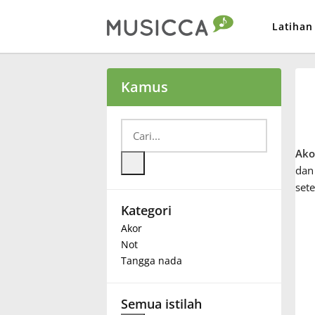
Latihan
Bahasa Indonesia
Kamus
Български
Ako
Dansk
dan
set
Kategori
Deutsch
Akor
Not
English
Tangga nada
Español
Semua istilah