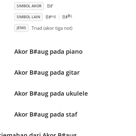
♯
+
B
SIMBOL AKOR
♯
♯
♯
aug
(
5)
B
B
SIMBOL LAIN
Triad (akor tiga not)
JENIS
Akor B#aug pada piano
Akor B#aug pada gitar
Akor B#aug pada ukulele
Akor B#aug pada staf
rjemahan dari Akor B#aug