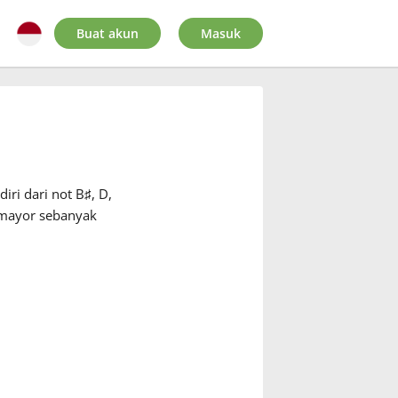
Buat akun
Masuk
iri dari not B
♯
, D
,
 mayor sebanyak