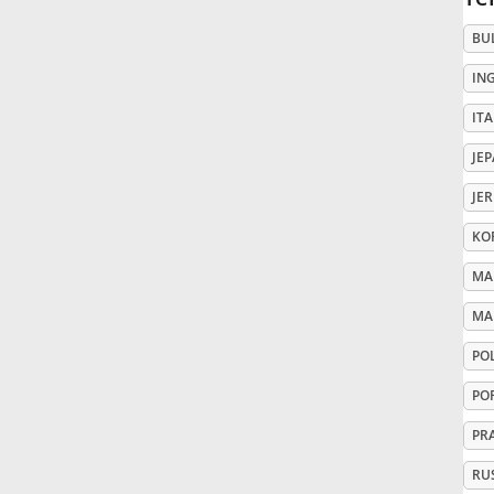
BU
Русский
IN
Svenska
ITA
JE
Tiếng Việt
JE
KO
Türkçe
MA
MA
Українська
PO
PO
简体中文
PR
繁體中文
RU