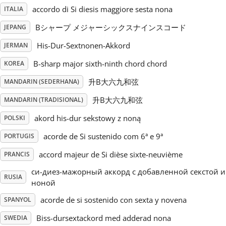
accordo di Si diesis maggiore sesta nona
ITALIA
Русский
Bシャープ メジャーシックスナインスコード
JEPANG
His-Dur-Sextnonen-Akkord
JERMAN
Svenska
B-sharp major sixth-ninth chord chord
KOREA
升B大六九和弦
MANDARIN (SEDERHANA)
Tiếng Việt
升B大六九和弦
MANDARIN (TRADISIONAL)
Türkçe
akord his-dur sekstowy z noną
POLSKI
acorde de Si sustenido com 6ª e 9ª
PORTUGIS
Українська
accord majeur de Si dièse sixte-neuvième
PRANCIS
си-диез-мажорный аккорд с добавленной секстой и
RUSIA
简体中文
ноной
acorde de si sostenido con sexta y novena
SPANYOL
繁體中文
Biss-dursextackord med adderad nona
SWEDIA