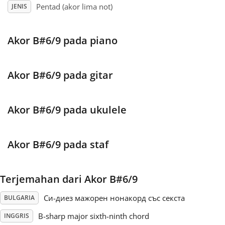
Pentad (akor lima not)
JENIS
Français
Akor B#6/9 pada piano
한국어
Akor B#6/9 pada gitar
हिन्दी
Akor B#6/9 pada ukulele
Italiano
Akor B#6/9 pada staf
日本語
Terjemahan dari Akor B#6/9
Polski
Си-диез мажорен нонакорд със секста
BULGARIA
Português
B-sharp major sixth-ninth chord
INGGRIS