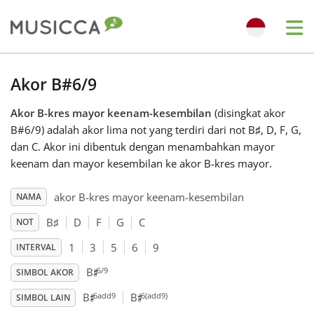
Me
Bahasa Indonesia
Akor B#6/9
Akor B-kres mayor keenam-kesembilan
(disingkat akor
Български
B#6/9) adalah akor lima not yang terdiri dari not B
♯
, D
, F
, G
,
dan C
. Akor ini dibentuk dengan menambahkan mayor
Dansk
keenam dan mayor kesembilan ke akor B-kres mayor.
akor B-kres mayor keenam-kesembilan
NAMA
Deutsch
B
♯
D
F
G
C
NOT
1
3
5
6
9
INTERVAL
English
♯
6/9
B
SIMBOL AKOR
♯
♯
6add9
6(add9)
B
B
Español
SIMBOL LAIN