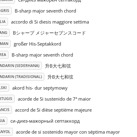
B-sharp major seventh chord
GGRIS
accordo di Si diesis maggiore settima
LIA
Bシャープ メジャーセブンスコード
PANG
großer His-Septakkord
RMAN
B-sharp major seventh chord
REA
升B大七和弦
NDARIN (SEDERHANA)
升B大七和弦
NDARIN (TRADISIONAL)
akord his- dur septymowy
LSKI
acorde de Si sustenido de 7ª maior
RTUGIS
accord de Si dièse septième majeure
ANCIS
си-диез-мажорный септаккорд
SIA
acorde de si sostenido mayor con séptima mayor
ANYOL