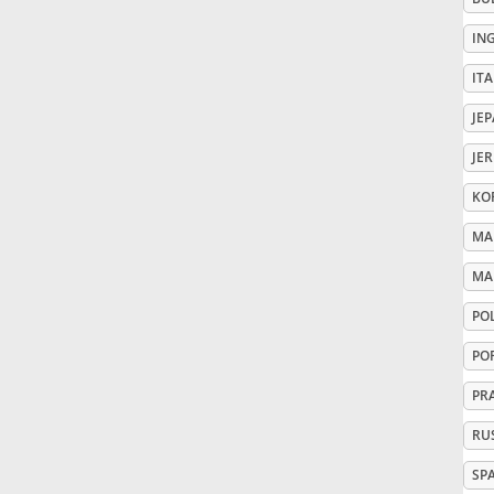
IN
Русский
ITA
Svenska
JE
JE
Tiếng Việt
KO
MA
Türkçe
MA
PO
Українська
PO
PR
简体中文
RU
繁體中文
SP