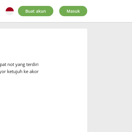
Buat akun
Masuk
at not yang terdiri
or ketujuh ke akor