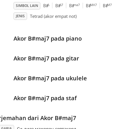
♯
♯
♯
♯
♯
Δ
Δ7
ma7
MA7
M7
B
B
B
B
B
SIMBOL LAIN
Tetrad (akor empat not)
JENIS
Akor B#maj7 pada piano
Akor B#maj7 pada gitar
Akor B#maj7 pada ukulele
Akor B#maj7 pada staf
rjemahan dari Akor B#maj7
Си-диез мажорен септакорд
LGARIA