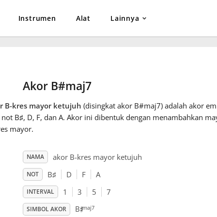
Instrumen
Alat
Lainnya
Akor B#maj7
r B-kres mayor ketujuh
(disingkat akor B#maj7) adalah akor emp
 not B
♯
, D
, F
, dan A
. Akor ini dibentuk dengan menambahkan may
res mayor.
akor B-kres mayor ketujuh
NAMA
B
♯
D
F
A
NOT
1
3
5
7
INTERVAL
♯
maj7
B
SIMBOL AKOR