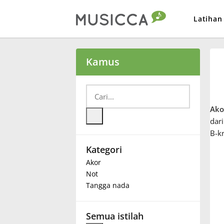
Latihan
Bahasa Indonesia
Kamus
Български
Ako
Dansk
dari
B-k
Kategori
Deutsch
Akor
Not
English
Tangga nada
Español
Semua istilah