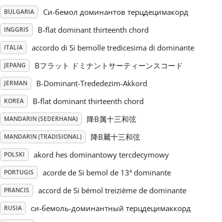
Си-бемол доминантов терцдецимакорд
BULGARIA
Русский
B-flat dominant thirteenth chord
INGGRIS
accordo di Si bemolle tredicesima di dominante
ITALIA
Svenska
Bフラット ドミナントサーティーンスコード
JEPANG
B-Dominant-Trededezim-Akkord
Tiếng Việt
JERMAN
B-flat dominant thirteenth chord
KOREA
Türkçe
降B属十三和弦
MANDARIN (SEDERHANA)
降B屬十三和弦
MANDARIN (TRADISIONAL)
Українська
akord hes dominantowy tercdecymowy
POLSKI
acorde de Si bemol de 13ª dominante
PORTUGIS
简体中文
accord de Si bémol treizième de dominante
PRANCIS
си-бемоль-доминантный терцдецимаккорд
RUSIA
繁體中文