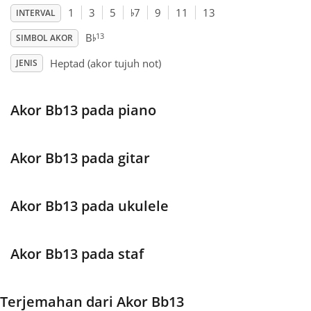
♭
1
3
5
7
9
11
13
INTERVAL
♭
Français
13
B
SIMBOL AKOR
Heptad (akor tujuh not)
JENIS
한국어
Akor Bb13 pada piano
हिन्दी
Akor Bb13 pada gitar
Italiano
Akor Bb13 pada ukulele
日本語
Polski
Akor Bb13 pada staf
Português
Terjemahan dari Akor Bb13