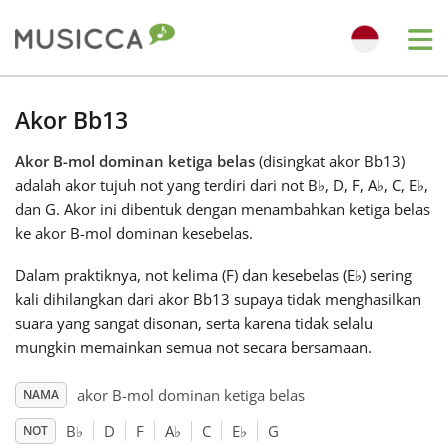
Me
Bahasa Indonesia
Akor Bb13
Akor B-mol dominan ketiga belas
(disingkat akor Bb13)
Български
adalah akor tujuh not yang terdiri dari not B
♭
, D, F, A
♭
, C, E
♭
,
dan G. Akor ini dibentuk dengan menambahkan ketiga belas
Dansk
ke akor B-mol dominan kesebelas.
Dalam praktiknya, not kelima (F) dan kesebelas (E
♭
) sering
Deutsch
kali dihilangkan dari akor Bb13 supaya tidak menghasilkan
suara yang sangat disonan, serta karena tidak selalu
mungkin memainkan semua not secara bersamaan.
English
akor B-mol dominan ketiga belas
NAMA
Español
B
♭
D
F
A
♭
C
E
♭
G
NOT