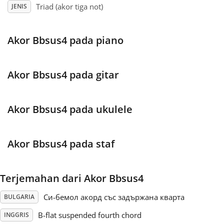
Triad (akor tiga not)
JENIS
Français
Akor Bbsus4 pada piano
한국어
Akor Bbsus4 pada gitar
हिन्दी
Akor Bbsus4 pada ukulele
Italiano
Akor Bbsus4 pada staf
日本語
Terjemahan dari Akor Bbsus4
Polski
Си-бемол акорд със задържана кварта
BULGARIA
Português
B-flat suspended fourth chord
INGGRIS