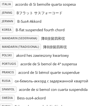
accordo di Si bemolle quarta sospesa
ITALIA
Русский
Bフラット サスフォーコード
JEPANG
B-Sus4-Akkord
JERMAN
Svenska
B-flat suspended fourth chord
KOREA
降B挂留四和弦
MANDARIN (SEDERHANA)
Tiếng Việt
降B掛留四和弦
MANDARIN (TRADISIONAL)
Türkçe
akord hes zawieszony kwartowy
POLSKI
acorde de Si bemol de 4ª suspensa
PORTUGIS
Українська
accord de Si bémol quarte suspendue
PRANCIS
си-бемоль-аккорд с задержанной квартой
RUSIA
简体中文
acorde de si bemol con cuarta suspendida
SPANYOL
Bess-sus4-ackord
SWEDIA
繁體中文