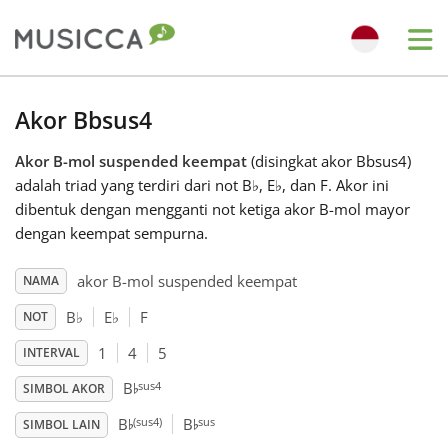
Me
Bahasa Indonesia
Akor Bbsus4
Akor B-mol suspended keempat
(disingkat akor Bbsus4)
Български
adalah triad yang terdiri dari not B
♭
, E
♭
, dan F. Akor ini
dibentuk dengan mengganti not ketiga akor B-mol mayor
Dansk
dengan keempat sempurna.
akor B-mol suspended keempat
NAMA
Deutsch
B
♭
E
♭
F
NOT
1
4
5
INTERVAL
English
♭
sus4
B
SIMBOL AKOR
♭
♭
(sus4)
sus
B
B
Español
SIMBOL LAIN